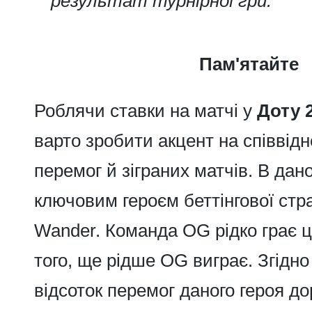
результат турнірної гри.
Пам'ятайте
Роблячи ставки на матчі у
Доту 
варто зробити акцент на співвідн
перемог й зіграних матчів. В дан
ключовим героєм беттінгової стра
Wander. Команда OG рідко грає 
того, ще рідше OG виграє. Згідно
відсоток перемог даного героя до