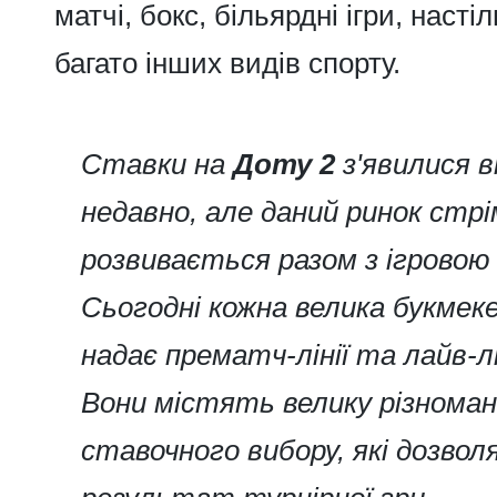
матчі, бокс, більярдні ігри, насті
багато інших видів спорту.
Ставки на
Доту 2
з'явилися в
недавно, але даний ринок стрі
розвивається разом з ігровою
Сьогодні кожна велика букмек
надає прематч-лінії та лайв-лін
Вони містять велику різнома
ставочного вибору, які дозво