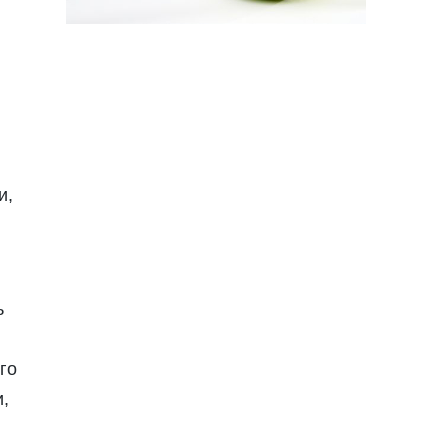
и,
ь
го
,