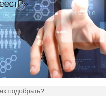
еестР»
ак подобрать?