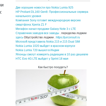
жи
Две хорошие новости про Nokia Lumia 925
:
HP Proliant DL160 Gen8: Профессиональные сервера
начального уровня
Компания Sony готовит международную версию
смартфона Xperia Z1 F
Мегафон начал продажи Galaxy Note 3 с LTE
Справочник заводов все заводы
. переделка лоджии
здесь
Обустройство лоджии .
https://jurconsull.ru
Microsoft представила Nokia 215 и 215 Dual SIM
Nokia Lumia 1020 выйдет в красном корпусе
Nokia Lumia 720 вышел в Индии
Японцы смогут измерять радиацию в 10 раз дешевле
HTC Evo 4G LTE выйдет у Sprint 18 мая
Как быстро похудеть?