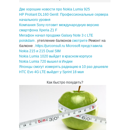
Две хорошие новости про Nokia Lumia 925
HP Proliant DL160 Gen8: Профессиональные сервера
начального уровня
Компания Sony готовит международную версию
смартфона Xperia Z1 F
Мегафон начал продажи Galaxy Note 3 с LTE
poiskdam
. утепление балконов
смотрите
Ремонт на
балконе .
https://jurconsull.ru
Microsoft представила
Nokia 215 и 215 Dual SIM
Nokia Lumia 1020 выйдет в красном корпусе
Nokia Lumia 720 вышел в Индии
Японцы смогут измерять радиацию в 10 раз дешевле
HTC Evo 4G LTE выйдет у Sprint 18 мая
Как быстро похудеть?
с