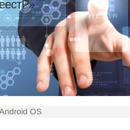
еестР»
 Android OS