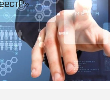
еестР»